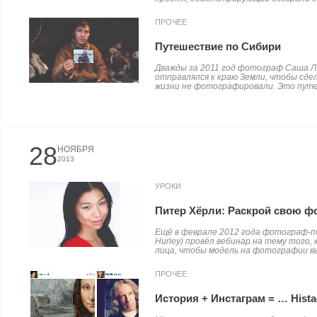
ПРОЧЕЕ
Путешествие по Сибири
Дважды за 2011 год фотограф Саша Ля
отправлялся к краю Земли, чтобы сдел
жизни не фотографировали. Это путе
28
НОЯБРЯ
2013
УРОКИ
Питер Хёрли: Раскрой свою ф
Ещё в феврале 2012 года фотограф-п
Hurley) провёл вебинар на тему того,
лица, чтобы модель на фотографии вы
ПРОЧЕЕ
История + Инстаграм = … Hista