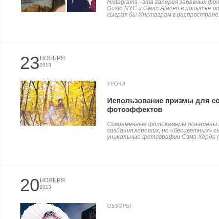
Histagrams - эта галерея забавных ф
Gusto NYC и Gavin Alaoen в попытке о
сыграл бы Инстаграм в распространен
23
НОЯБРЯ
2013
УРОКИ
Использование призмы для с
фотоэффектов
Современные фотокамеры оснащёны м
создания хороших, но «бесцветных» с
уникальные фотографии Сэма Хёрда (S
20
НОЯБРЯ
2013
ОБЗОРЫ