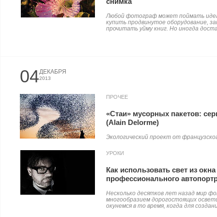
снимка
Любой фотограф может поймать идеа
купить продвинутое оборудование, з
прочитать уйму книг. Но иногда доста
04
ДЕКАБРЯ
2013
ПРОЧЕЕ
«Стаи» мусорных пакетов: се
(Alain Delorme)
Экологический проект от французского
УРОКИ
Как использовать свет из окн
профессионального автопортр
Несколько десятков лет назад мир ф
многообразием дорогостоящих освет
окунемся в то время, когда для создания