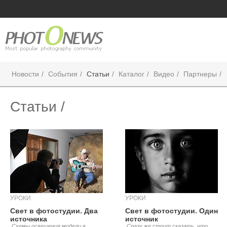
Новости
События
Статьи
Каталог
Видео
Партнеры
Статьи /
УРОКИ
УРОКИ
Свет в фотостудии. Два
Свет в фотостудии. Один
источника
источник
.Схемы освещения модели в
.Сразу же стоит сказать, что