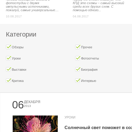
фотостудии с двумя
КПД это схемы – самый высокий
импульсными источниками,
среди всех других схем. С
пожалуй, самые универсальные....
помощью одного...
10.08.2017
04.08.2017
Категории
Обзоры
Прочее
Уроки
Фотоотчеты
Выставки
Биография
Критика
Интервью
06
ДЕКАБРЯ
2013
УРОКИ
Солнечный свет поможет в со