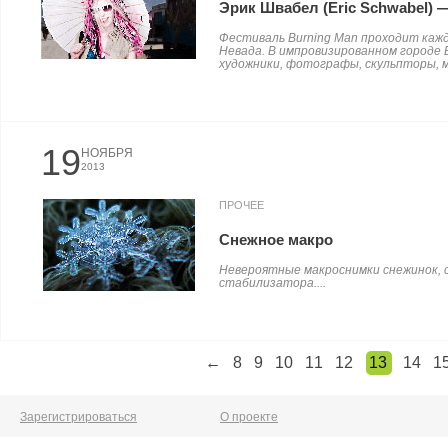
Эрик Швабел (Eric Schwabel) 
Фестиваль Burning Man проходит каж
Невада. В импровизированном городе
художники, фотографы, скульпторы, м
19
НОЯБРЯ
2013
ПРОЧЕЕ
Снежное макро
Невероятные макроснимки снежинок, 
стабилизатора....
←
8
9
10
11
12
13
14
1
Зарегистрироваться
О проекте