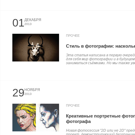
01
ДЕКАБРЯ
2013
ПРОЧЕЕ
Стиль в фотографии: насколь
Эта статья написана в первую очеред
для себя мир фотографии и в будуще
заниматься съёмками. Но мы также уве
29
НОЯБРЯ
2013
ПРОЧЕЕ
Креативные портретные фото
фотографа
Новая фотосессия "2D или не 2D" пр
проект, демонстрирующий безграничн