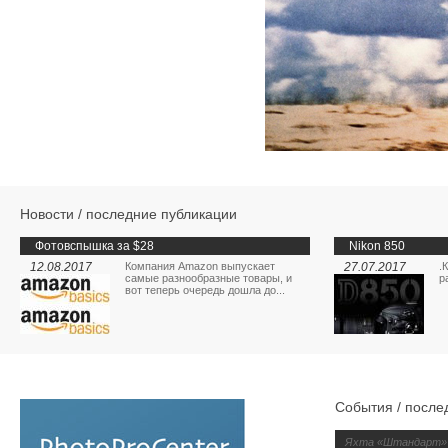
Новости / последние публикации
Фотовспышка за $28
Nikon 850
12.08.2017
Компания Amazon выпускает
27.07.2017
.
самые разнообразные товары, и
р
вот теперь очередь дошла до...
События / после
Яхта «Штандарт» и