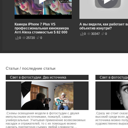
Камера iPhone 7 Plus VS
А вы видели, как работает 
профессиональная кинокамера
объектив изнутри?
Arri Alexa стоимостью $ 82 000
0
30347
0
0
25720
0
Статьи / последние статьи
Свет в фотостудии. Два источника
Свет в фотостуд
.Схемы освещения модели в фотостудии с двумя
.Сразу же стоит сказ
импульсными источниками, пожалуй, самые
высокий среди всех д
универсальные. Учитывая применение всевозможных
источника можно полу
насадок и отражателей, то с их помощью можно
художественно вырази
сделать портретную съемку любой сложности....