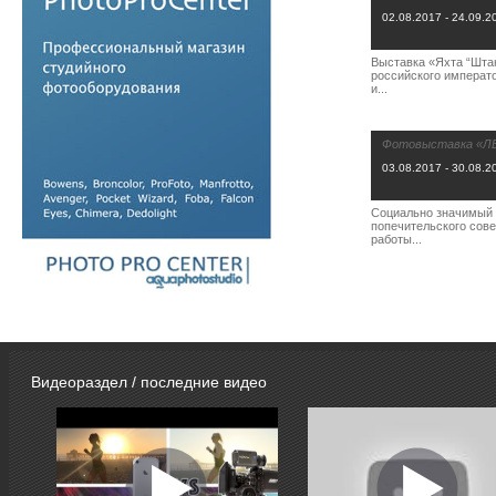
02.08.2017 - 24.09.2
Выставка «Яхта “Шта
российского императ
и...
Фотовыставка «Л
03.08.2017 - 30.08.2
Социально значимый 
попечительского сове
работы...
Видеораздел / последние видео