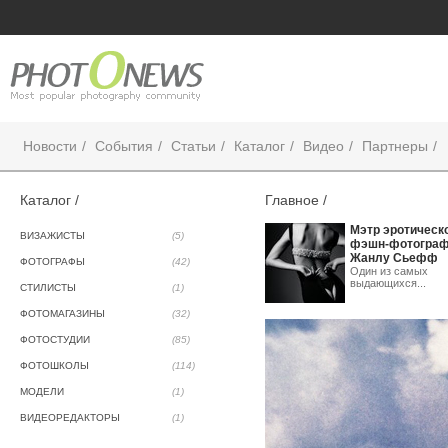
Новости
События
Статьи
Каталог
Видео
Партнеры
Каталог /
Главное /
Мэтр эротическ
ВИЗАЖИСТЫ
(5)
фэшн-фотогра
Жанлу Сьефф
ФОТОГРАФЫ
(42)
Один из самых
выдающихся...
СТИЛИСТЫ
(1)
ФОТОМАГАЗИНЫ
(32)
ФОТОСТУДИИ
(85)
ФОТОШКОЛЫ
(114)
МОДЕЛИ
(1)
ВИДЕОРЕДАКТОРЫ
(1)