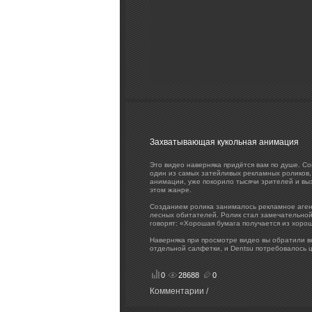
Захватывающая кукольная анимация
Это видео наверняка придётся вам по душе. С
один из самых затейливых рекламных роликов, 
анимации, уже покорило тысячи зрителей и выз
этом жанре.
Созданием ролика занималось рекламное агентс
лесных обитателей. Ролик стал замечательной
говорят: «Хорошая бумага получается из хоро
Наверняка при просмотре видео вы обратили в
отдельной салфетки, и Dentsu потребовалось ц
0
28688
0
Комментарии /