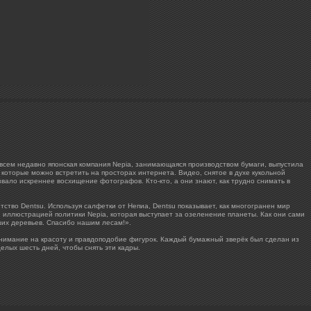
овсем недавно японская компания Nepia, занимающаяся производством бумаги, выпустила
которые можно встретить на просторах интернета. Видео, снятое в духе кукольной
вало искреннее восхищение фотографов. Кто-кто, а они знают, как трудно снимать в
тво Dentsu. Используя салфетки от Непиа, Dentsu показывает, как многогранен мир
 иллюстрацией политики Nepia, которая выступает за озеленение планеты. Как они сами
ших деревьев. Спасибо нашим лесам!».
нимание на красоту и правдоподобие фигурок. Каждый бумажный зверёк был сделан из
елых шесть дней, чтобы снять эти кадры.