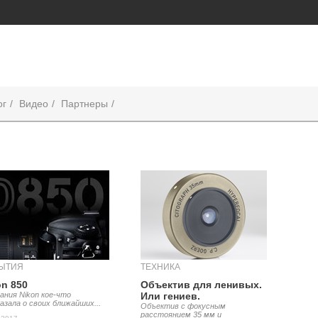
ог
Видео
Партнеры
ЫТИЯ
ТЕХНИКА
on 850
Объектив для ленивых.
ания Nikon кое-что
Или гениев.
азала о своих ближайших...
Объектив с фокусным
расстоянием 35 мм и