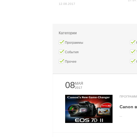
27.07
12.08.2017
Категории
Программы
События
Прочее
08
МАЯ
2017
ПРОГРАМ
Canon в
...