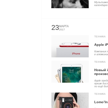
Мультимед
календарю P
23
МАРТА
2017
ТЕХНИКА
Apple i
Компания A
в алюминие
ТЕХНИКА
Новый i
произв
Apple пред
ярким дис
по ещё бол
ТЕХНИКА
Lomo’In