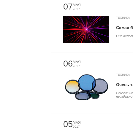
07
МАЯ
2017
ТЕХНИКА
Самая б
Она делает
06
МАЯ
2017
ТЕХНИКА
Очень т
Пейзажник
неизбежно
05
МАЯ
2017