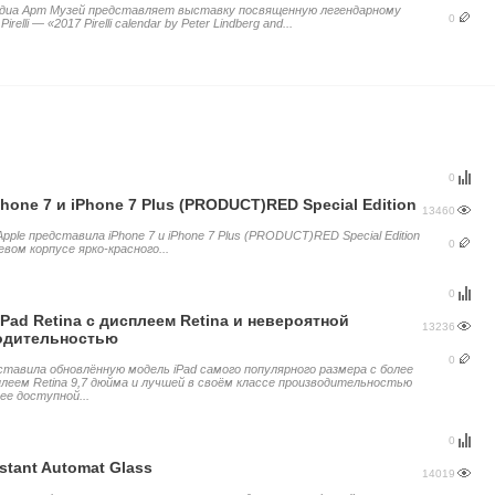
иа Арт Музей представляет выставку посвященную легендарному
0
irelli — «2017 Pirelli calendar by Peter Lindberg and...
0
Phone 7 и iPhone 7 Plus (PRODUCT)RED Special Edition
13460
pple представила iPhone 7 и iPhone 7 Plus (PRODUCT)RED Special Edition
0
вом корпусе ярко-красного...
0
Pad Retina с дисплеем Retina и невероятной
13236
одительностью
0
ставила обновлённую модель iPad самого популярного размера с более
плеем Retina 9,7 дюйма и лучшей в своём классе производительностью
ее доступной...
0
stant Automat Glass
14019