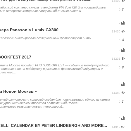
13402
работкой компании стала платформа VIA Vpai 720 для производства
0
но недорогих камер для панорамной съёмки видео и...
0
ера Panasonic Lumix GX800
13436
Panasonic анонсировала беззеркальный фотоаппарат Lumix...
0
0
OOKFEST 2017
13231
8 мая в Москве пройдет PHOTOBOOKFEST — событие международного
0
направленное на поддержку и развитие фотокнижной индустрии и
ческого...
0
ы Новой Москвы»
14482
тый фотопроект, который создан для популяризации одного из самых
0
ых урбанистических проектов современной России –
ительного развития новых территорий...
0
RELLI CALENDAR BY PETER LINDBERGH AND MORE...
14912