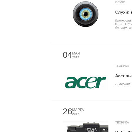
СЛУХИ
Слухи: 
Кэнонисты
f/1.2L. Об
для тех, к
04
МАЯ
2017
ТЕХНИКА
Acer вы
Диагональ 4
26
МАРТА
2017
ТЕХНИКА