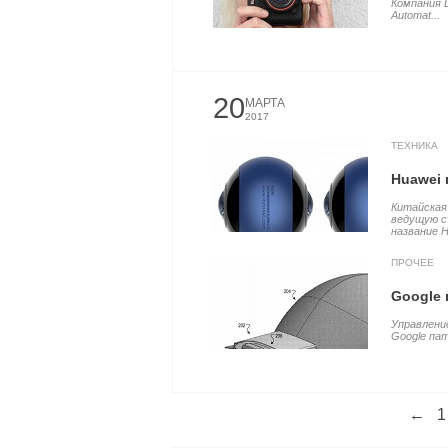
Компания L
Automat...
20
МАРТА
2017
ТЕХНИКА
Huawei 
Китайская
ведущую с
название H
ПРОЧЕЕ
Google 
Управлени
Google пат
←
1