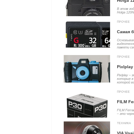
Holga 1
В этом го
Holga 120N.
ПРОЧЕЕ
Самая б
Основывая
видеотехн
памяти св
ПРОЧЕЕ
Pixlpla
Pixlplay –
которые в
которой в
ПРОЧЕЕ
FILM Fe
FILM Ferra
– это черн
ТЕХНИКА
VIA Vpa