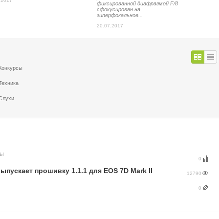
.2017
фиксированной диафрагмой F/8
сфокусирован на
гиперфокальное...
20.07.2017
Конкурсы
Техника
Слухи
МЫ
0
ыпускает прошивку 1.1.1 для EOS 7D Mark II
12790
0