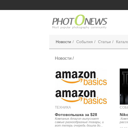
Новости
События
Статьи
Катал
Новости /
ТЕХНИКА
СОБ
Фотовспышка за $28
Nik
Компания Amazon выпускает
.Комп
самые разнообразные товары, и
расск
вот теперь очередь дошла до...