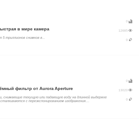
0
ыстрая в мире камера
12685
 5 триллионов снимков в...
0
0
ёмный фильтр от Aurora Aperture
13020
и, снимающие текущую или падающую воду на длинной выдержке
0
 сталкиваются с переэкспонированием изображения....