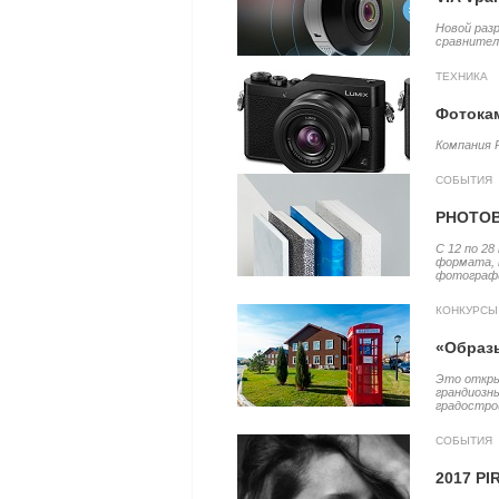
Новой раз
сравнитель
ТЕХНИКА
Фотокам
Компания 
СОБЫТИЯ
PHOTOB
С 12 по 2
формата, 
фотографи
КОНКУРСЫ
«Образ
Это откры
грандиозн
градостро
СОБЫТИЯ
2017 PI