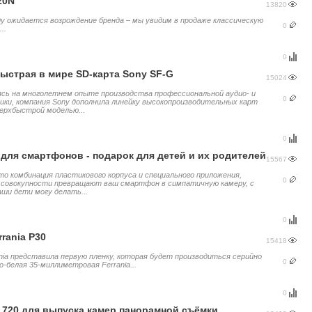
20N
13820
ду ожидается возрождение бренда – мы увидим в продаже классическую
0
..
0
ыстрая в мире SD-карта Sony SF-G
15024
сь на многолетнем опыте производства профессиональной аудио- и
0
ики, компания Sony дополнила линейку высокопроизводительных карт
ерхбыстрой моделью...
0
y для смартфонов - подарок для детей и их родителей
15567
 это комбинация пластикового корпуса и специального приложения,
0
 совокупности превращают ваш смартфон в симпатичную камеру, с
аши дети могу делать...
0
rrania P30
15418
nia представила первую пленку, которая будет производиться серийно
0
о-белая 35-миллиметровая Ferrania...
0
i 720 для выпуска камер панорамной съёмки