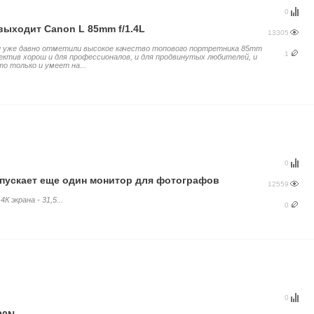
0
выходит Canon L 85mm f/1.4L
13305
 уже давно отметили высокое качество топового портретника 85mm
1
ъектив хорош и для профессионалов, и для продвинутых любителей, и
то только и умеет на...
0
пускает еще один монитор для фотографов
12559
К экрана - 31,5...
0
0