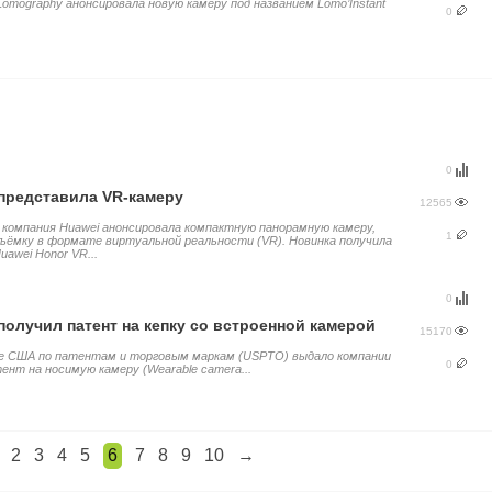
omography анонсировала новую камеру под названием Lomo’Instant
0
0
представила VR-камеру
12565
 компания Huawei анонсировала компактную панорамную камеру,
1
ъёмку в формате виртуальной реальности (VR). Новинка получила
uawei Honor VR...
0
получил патент на кепку со встроенной камерой
15170
е США по патентам и торговым маркам (USPTO) выдало компании
0
ент на носимую камеру (Wearable camera...
2
3
4
5
6
7
8
9
10
→