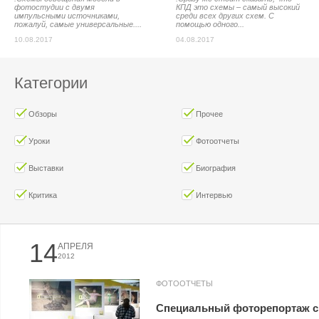
фотостудии с двумя
КПД это схемы – самый высокий
импульсными источниками,
среди всех других схем. С
пожалуй, самые универсальные....
помощью одного...
10.08.2017
04.08.2017
Категории
Обзоры
Прочее
Уроки
Фотоотчеты
Выставки
Биография
Критика
Интервью
14
АПРЕЛЯ
2012
ФОТООТЧЕТЫ
Специальный фоторепортаж с