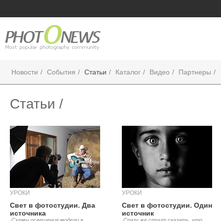
Новости
События
Статьи
Каталог
Видео
Партнеры
Статьи /
УРОКИ
УРОКИ
Свет в фотостудии. Два
Свет в фотостудии. Один
источника
источник
.Схемы освещения модели в
.Сразу же стоит сказать, что