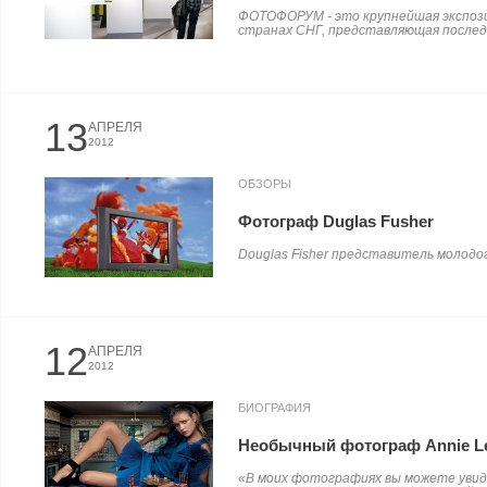
ФОТОФОРУМ - это крупнейшая экспозиц
странах СНГ, представляющая последни
13
АПРЕЛЯ
2012
ОБЗОРЫ
Фотограф Duglas Fusher
Douglas Fisher представитель молодо
12
АПРЕЛЯ
2012
БИОГРАФИЯ
Необычный фотограф Annie Le
«В моих фотографиях вы можете увиде