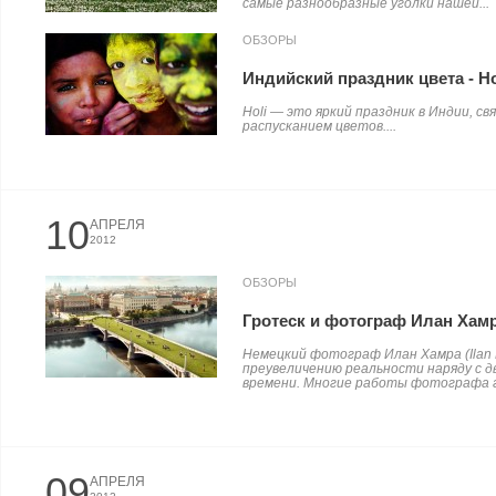
самые разнообразные уголки нашей...
ОБЗОРЫ
Индийский праздник цвета - Ho
Holi — это яркий праздник в Индии, с
распусканием цветов....
10
АПРЕЛЯ
2012
ОБЗОРЫ
Гротеск и фотограф Илан Хам
Немецкий фотограф Илан Хамра (Ilan 
преувеличению реальности наряду с 
времени. Многие работы фотографа г
09
АПРЕЛЯ