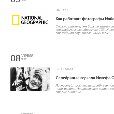
2012
ОБЗОРЫ
Как работают фотографы Natio
Сложно сказать, чем больше знамени
географического общества США Natio
статей или опубликованными там...
08
АПРЕЛЯ
2012
БИОГРАФИЯ
Серебряные зеркала Йозефа 
Личностей, прославивших себя светоп
перечислить. Но настоящих гениев в
стране единицы....