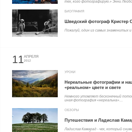
тех, кого фотографирую.» Энни Лейбов
БИОГРАФИЯ
Шведский фотограф Кристер 
Пожалуй, один из самых знаменитых и
11
АПРЕЛЯ
2012
УРОКИ
Нереальные фотографии и наш
«реальном» цвете и свете
Немного утомляет бесконечный поток
иная фотография «нереальна»....
ОБЗОРЫ
Путешествия и Ладислав Кама
Ладислав Камарад - чех, который сн