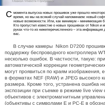
Главная
/
Новости
/ Программы
С
момента выпуска новых прошивок уже прошло некотор
время, но мы на всякий случай напоминаем: новый софт
новые возможности. Или, как минимум – минимизация б
Кто пропустил известие о новых прошивках от Nikon и и
руках что-то из нижеперечисленного – эта информация 
вас.
В случае камеры Nikon D7200 прошивка
поддержку беспроводного контроллера WT
несколько ошибок. В частности, такую: п
автоматической коррекции геометрически
могут проявиться по краям изображения, 
в форматах NEF (RAW) и JPEG высокого к
размера. Кроме того, устранена ошибка н
экспозиции при съемке в режиме live view
объективов с электромагнитным управле
(объективы с символами E и PC-E в обозн