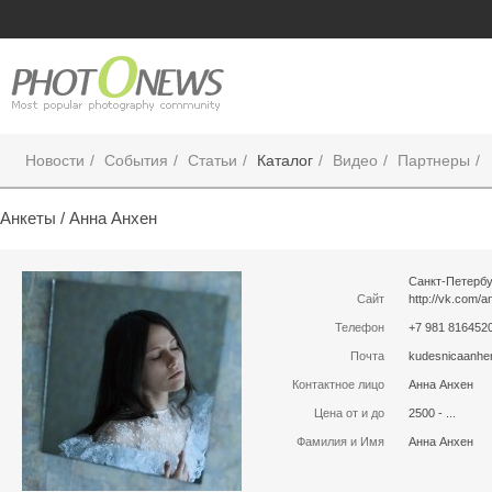
Новости
События
Статьи
Каталог
Видео
Партнеры
Анкеты /
Анна Анхен
Санкт-Петербу
Сайт
http://vk.com/
Телефон
+7 981 816452
Почта
kudesnicaanhe
Контактное лицо
Анна Анхен
Цена от и до
2500 - ...
Фамилия и Имя
Анна Анхен