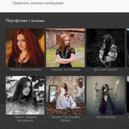
Написать личное сообщение
Портфолио /
Альбомы
Портрет в 4-х стенах
Портрет на пленере
Детский портрет
Проект: Elegant
Проект: Les Feuilles
Ню и эротика
decadence
Mortes