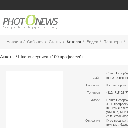
Новости
События
Статьи
Каталог
Видео
Партнеры
Анкеты /
Школа сервиса «100 профессий»
Санкт-Петербу
Сайт
http://100prof.
Название
Школа сервис
Телефон
(812) 715-26-7
Адрес
Санкт-Петербур
«100 профессий
пешком)Телефо
улица, д. 61 к.
ст.м. «Москов
Описание
Курс предназн
полными базо