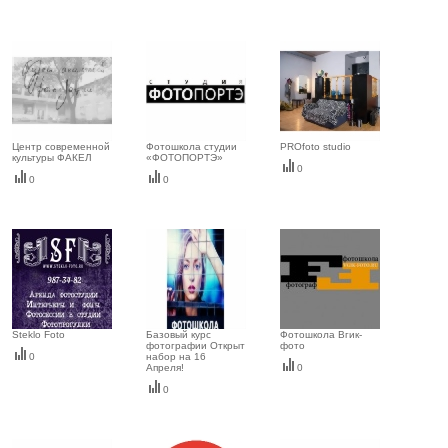
Центр современной
Фотошкола студии
PROfoto studio
культуры ФАКЕЛ
«ФОТОПОРТЭ»
0
0
0
Steklo Foto
Базовый курс
Фотошкола Вгик-
фотографии Открыт
фото
0
набор на 16
Апреля!
0
0