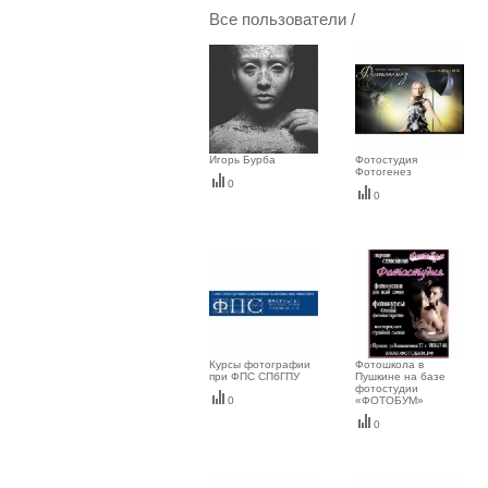
Все пользователи /
Игорь Бурба
Фотостудия
Фотогенез
0
0
Курсы фотографии
Фотошкола в
при ФПС СПбГПУ
Пушкине на базе
фотостудии
0
«ФОТОБУМ»
0