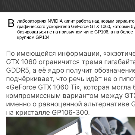
В
лабораториях NVIDIA кипит работа над новым вариант
графического ускорителя GeForce GTX 1060, который б
базироваться не на привычном чипе GP106, а на более
крупном GP104
По имеющейся информации, «экзотиче
GTX 1060 ограничится тремя гигабай
GDDR5, а её ядро получит обозначени
подчёркивает, что речь идёт не о гип
«GeForce GTX 1060 Ti», которая могла 
компромиссным вариантом между GTX 
именно о равноценной альтернативе 
на кристалле GP106-300.