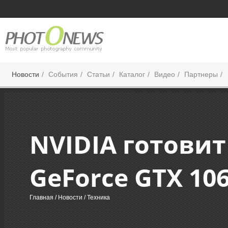
Новости
События
Статьи
Каталог
Видео
Партнеры
NVIDIA готови
GeForce GTX 10
Главная
/
Новости
/ Техника